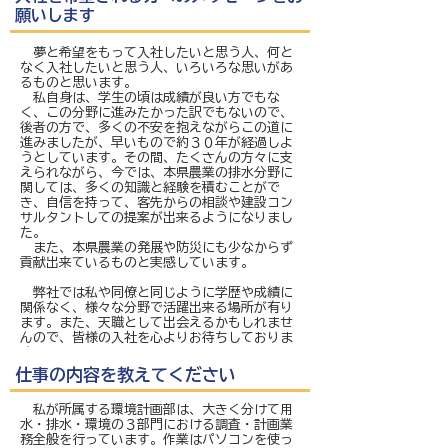
願いします
夢と希望をもって入社したいと思う人、何と
なく入社したいと思う人、いろいろな思いがあ
るものと思います。
私自身は、学生の頃は成績が良い方でもな
く、この分野に進みたかった訳でもないので、
後者の方で、多くの不安を抱えながらこの道に
進みましたが、早いもので約３０年が経過しよ
うとしています。その間、たくさんの方々に支
えられながら、今では、本県農業の排水分野に
関しては、多くの知識と経験を積むことがで
き、自信を持って、客先からの相談や建設コン
サルタントしての提案が出来るようになりまし
た。
また、本県農業の発展や防災にも少なからず
貢献出来ているものと実感しています。
弊社では私や同僚と同じように学歴や成績に
関係なく、様々な分野で活躍出来る場所が有り
ます。また、天職として出会えるかもしれませ
んので、皆様の入社を心よりお待ちしておりま
す。
仕事の内容を教えてください
私が所属する環境計画部は、大きく分けて用
水・排水・環境の３部門における調査・計画業
務全般を行っています。作業はパソコンを使っ