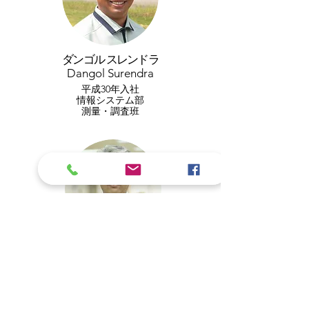
ダンゴル スレンドラ
Dangol Surendra
平成30年入社
​情報システム部
測量・調査班
長田 勝
Masaru Nagata
平成2年入社
​環境計画部
​環境計画課・課長