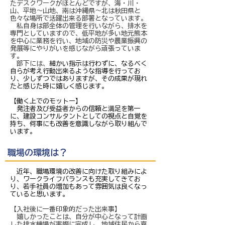
たデスクワークがほとんどですが、海・川・
山、平地～山地、南は沖縄県～北は秋田県と
色々な場所で活躍出来る部署となっています。
私自身は部全体の管理を行いながら、排水を
専門としていますので、低平地が多い地元熊本
を中心に業務を行い、地域の防災や農業振興の
発展等にやりがいを感じながら頑張っていま
す。
部下には、
細かい指示は行わずに、なるべく
自らが考え行動出来るような指導を行ってお
り、少しずつではありますが、その成果が現れ
たと感じた時に嬉しく感じます。
【働く上でのモットー】
発注者及び受益者からの信頼と満足を第一
に、建設コンサルタントとしての視点と自覚を
持ち、何事にも改善を意識しながら取り組んで
います。
職場の環境は？
近年、職場環境の改善に向けた取り組みによ
り、ワークライフバランスも充実してきてお
り、若手社員の増加もあって雰囲気は良くなっ
ていると思います。
【入社後に一番印象的だった出来事】
嬉しかったことは、自分が中心となって計画
した排水機場が実際に完成し、地域住民から喜