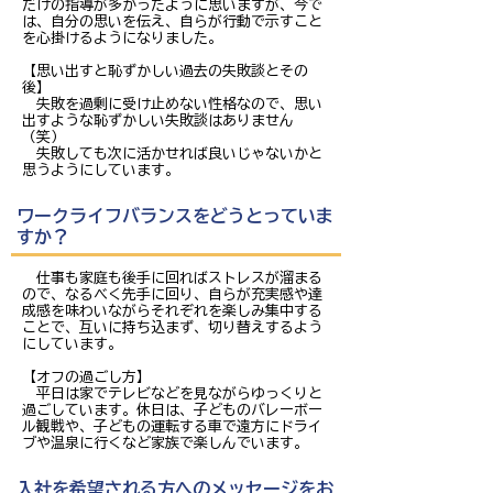
だけの指導が多かったように思いますが、今で
は、自分の思いを伝え、自らが行動で示すこと
を心掛けるようになりました。
【思い出すと恥ずかしい過去の失敗談とその
後】
失敗を過剰に受け止めない性格なので、思い
出すような恥ずかしい失敗談はありません
（笑）
失敗しても次に活かせれば良いじゃないかと
思うようにしています。
ワークライフバランスをどうとっていま
すか？
仕事も家庭も後手に回ればストレスが溜まる
ので、なるべく先手に回り、自らが充実感や達
成感を味わいながらそれぞれを楽しみ集中する
ことで、互いに持ち込まず、切り替えするよう
にしています。
【オフの過ごし方】
平日は家でテレビなどを見ながらゆっくりと
過ごしています。休日は、子どものバレーボー
ル観戦や、子どもの運転する車で遠方にドライ
ブや温泉に行くなど家族で楽しんでいます。
入社を希望される方へのメッセージをお