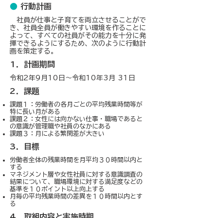
●
行動計画
社員が仕事と子育てを両立させることがで
き、社員全員が働きやすい環境を作ることに
よって、すべての社員がその能力を十分に発
揮できるようにするため、次のように行動計
画を策定する。
1．計画期間
令和2年9月10日～令和10年3月 31日
2．課題
課題１：労働者の各月ごとの平均残業時間等が
特に長い月がある
課題２：女性には向かない仕事・職場であると
の意識が管理職や社員のなかにある
課題３：月による繁閑差が大きい
3．目標
労働者全体の残業時間を月平均３０時間以内と
する
マネジメント層や女性社員に対する意識調査の
結果について、職場環境に対する満足度などの
基準を１０ポイント以上向上する
月毎の平均残業時間の差異を１０時間以内とす
る
4．取組内容と実施時期