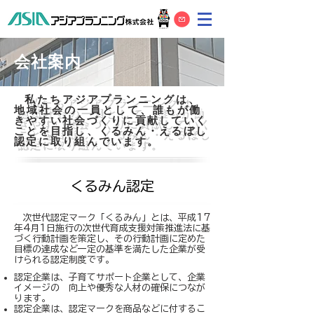
会社案内
私たちアジアプランニングは、
地域社会の一員として、
誰もが働
きやすい社会づくりに貢献していく
ことを目指し、くるみん・えるぼし
認定に取り組んでいます。
くるみん認定
次世代認定マーク「くるみん」とは、平成17
年4月1日施行の次世代育成支援対策推進法に基
づく行動計画を策定し、その行動計画に定めた
目標の達成など一定の基準を満たした企業が受
けられる認定制度です。
認定企業は、子育てサポート企業として、企業
イメージの 向上や優秀な人材の確保につなが
ります。
認定企業は、認定マークを商品などに付するこ