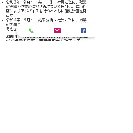
令和3年 9月～ 実 施：
社員ごとに、残業
の実績と作業の進捗状況について検証し、進行程
度によりアドバイスを行うとともに活動計画を見
直す。
令和4年 3月～ 結果分析：
社員ごとに、残業
の実績と活動状況について評価を行い、両者の納
得を図る。
​取組4．男女の固定的性別役割分担意識に基
づく慣行の見直し等職場風土を改善する
令和2年 9月～ 準 備：業務に係る資格取
得のための勉強会等の環境整備を行う。
令和3年 4月～ 実 施：受験のための教材
の配布や研修会、受験への財政的支援を行う。
令和3年12月～ 結果分析：試験結果に基づ
き、昇給、昇格を検討する。
​取組5．属人的な業務体制を見直す（複数担
当制、多能工化等によりカバー体制を構築す
る等）
令和2年 9月～ 準 備：年間の作業量と社
員の配置を関係者全員で検討する。
令和3年 1月～ 実 施：配分された業務の
進捗状況と個人別の業務配分を再考する。
令和3年 5月～ 結果分析：年度末での成果に
ついて、改善点や新たな課題を確認し、次年度
の業務に備える。