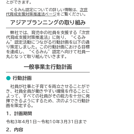
とができます。
くるみん認定についての詳しい情報は、
次世
代育成支援対策推進法ページ
をご覧ください。
​アジアプランニングの取り組み
弊社では、育児中の社員を支援する「次世
代育成支援対策推進法」に則り、“くるみ
ん”認定活動につながる行動計画を以下の通
り策定しました。この行動計画における目標
を達成し、“くるみん”認定へ向けて社員一
丸となって取り組んでいきます。
一般事業主行動計画
●
行動計画
社員が仕事と子育てを両立させることがで
き、社員全員が働きやすい環境を作ることに
よって、すべての社員がその能力を十分に発
揮できるようにするため、次のように行動計
画を策定する。
1．計画期間
令和3年4月1日～令和10年3月31日まで
2．内容