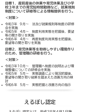
​目標1．産前産後の休業や育児休業及び小学
校３年までの育児短時間勤務など、就業規則
制度について研修等による情報提供を行う。
＜対策＞
令和3年 9月～ 法及び就業規則等制度の研修
会を実施
令和5年 4月～ 制度利用実態を把握後、要望
等の聞き取りを実施
令和6年 4月～ 再度制度利用実態を把握後、
要望等の聞き取りを実施
​目標2．育児休業等を取得しやすい環境作り
のため、管理職の研修を行う。
＜対策＞
令和3年10月～ 管理職へ制度の説明および環
境整備についての研修会を実施
令和5年 5月～ 実態調査により現況把握後、
要望等の聞き取り結果を踏まえた改善方向の検
討
令和6年 5月～ 実態把握と改善方向の指示
えるぼし認定
えるぼし認定とは、平成28年4月1日施