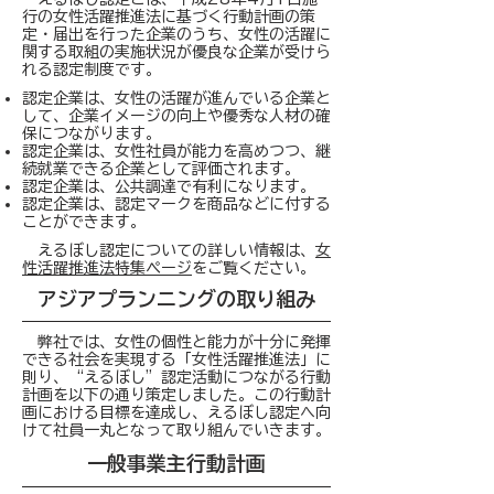
行の女性活躍推進法に基づく行動計画の策
定・届出を行った企業のうち、女性の活躍に
関する取組の実施状況が優良な企業が受けら
れる認定制度です。
認定企業は、女性の活躍が進んでいる企業と
して、企業イメージの向上や優秀な人材の確
保につながります。
認定企業は、女性社員が能力を高めつつ、継
続就業できる企業として評価されます。
認定企業は、公共調達で有利になります。
認定企業は、認定マークを商品などに付する
ことができます。
えるぼし認定についての詳しい情報は、
女
性活躍推進法特集ページ
をご覧ください。
​アジアプランニングの取り組み
弊社では、女性の個性と能力が十分に発揮
できる社会を実現する「女性活躍推進法」に
則り、“えるぼし”認定活動につながる行動
計画を以下の通り策定しました。この行動計
画における目標を達成し、えるぼし認定へ向
けて社員一丸となって取り組んでいきます。
一般事業主行動計画