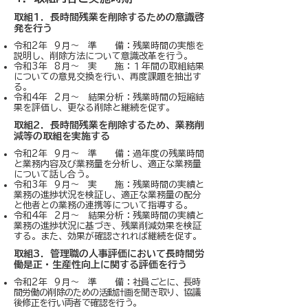
​取組1．長時間残業を削除するための意識啓
発を行う
令和2年 9月～ 準 備：残業時間の実態を
説明し、削除方法について意識改革を行う。
令和3年 8月～ 実 施：１年間の取組結果
についての意見交換を行い、再度課題を抽出す
る。
令和4年 2月～ 結果分析：残業時間の短縮結
果を評価し、更なる削除と継続を促す。
​取組2．長時間残業を削除するため、業務削
減等の取組を実施する
令和2年 9月～ 準 備：過年度の残業時間
と業務内容及び業務量を分析し、適正な業務量
について話し合う。
令和3年 9月～ 実 施：残業時間の実績と
業務の進捗状況を検証し、適正な業務量の配分
と他者との業務の連携等について指導する。
令和4年 2月～ 結果分析：残業時間の実績と
業務の進捗状況に基づき、残業削減効果を検証
する。また、効果が確認されれば継続を促す。
​取組3．管理職の人事評価において長時間労
働是正・生産性向上に関する評価を行う
令和2年 9月～ 準 備：
社員ごとに、長時
間労働の削除のための活動計画を聞き取り、協議
後修正を行い両者で確認を行う。