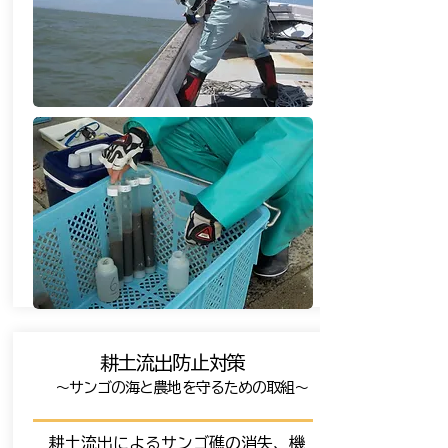
耕土流出防止対策
～サンゴの海と農地を守るための取組～
耕土流出によるサンゴ礁の消失、機