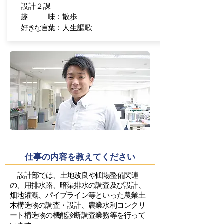
設計２課
趣 味：
散歩
好きな言葉：
人生謳歌
仕事の内容を教えてください
設計部では、土地改良や圃場整備関連
の、用排水路、暗渠排水の調査及び設計、
畑地灌漑、パイプライン等といった農業土
木構造物の調査・設計、農業水利コンクリ
ート構造物の機能診断調査業務等を行って