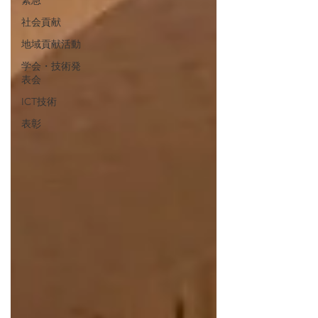
緊急
社会貢献
地域貢献活動
学会・技術発
表会
ICT技術
表彰