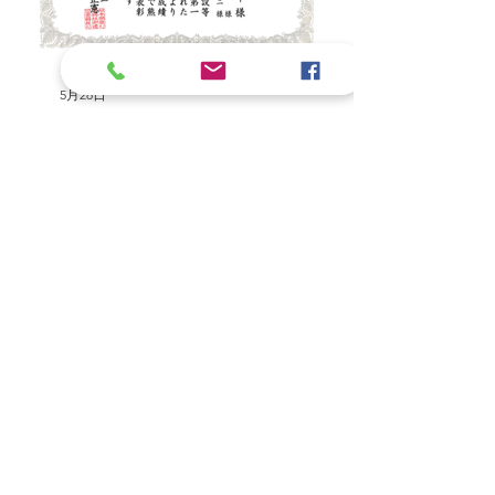
5月28日
2025年8月5日
熊本県農村振興技術連盟より業務表彰の
水資源機構筑後川上
お知らせ
秀技術者表彰のお知
最新記事
代表取締役交代のお知らせ
6月1日