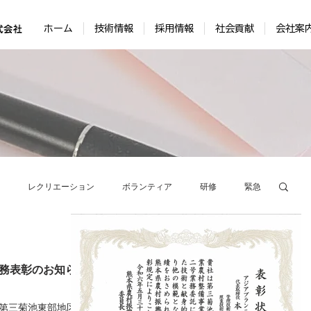
ホーム
技術情報
採用情報
社会貢献
会社案
レクリエーション
ボランティア
研修
緊急
学会・技術発表会
ICT技術
表彰
務表彰のお知ら
第三菊池東部地区