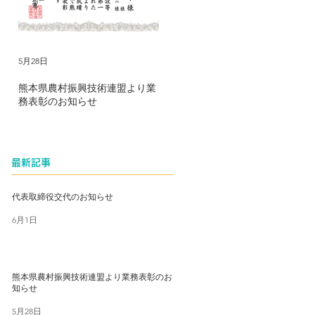
5月28日
2025年8月5日
20
熊本県農村振興技術連盟より業
水資源機構筑後川上流総合管理
農
務表彰のお知らせ
所より優秀技術者表彰のお知ら
秀
せ
最新記事
代表取締役交代のお知らせ
6月1日
熊本県農村振興技術連盟より業務表彰のお
知らせ
5月28日