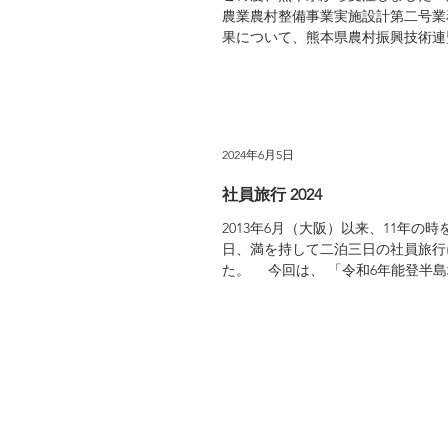
農業農村整備事業実施設計第二号業
果について、熊本県農村振興技術連
した。関係者の皆様には心より深く
す。 今後も、さらなる技術力向
まいる所存でございますので、今後
立てを賜りますよう何卒よろしくお
す。 【業 務 名】第三菊池東部地区農業農村整備
2024年6月5日
事業実施設計第二号業務委託 【
香織 【照査技術者】田中 秀
社員旅行 2024
2013年6月（大阪）以来、11年の時を
日、満を持して二泊三日の社員旅行
た。 今回は、 「令和6年能登半
された地域の一刻も早い復興を願い
と称して福井県、石川県を巡る旅とな