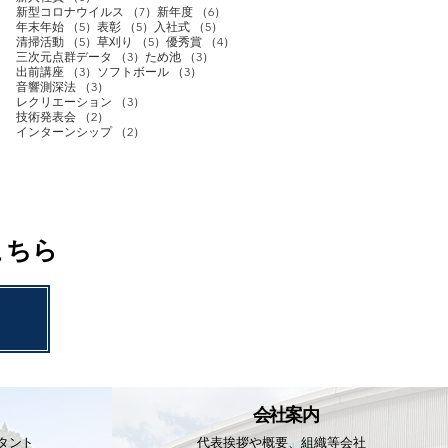
7件の記事
6件の記事
新型コロナウイルス
（7）
新年度
（6）
5件の記事
5件の記事
5件の記事
年末年始
（5）
表彰
（5）
入社式
（5）
5件の記事
5件の記事
4件の記事
清掃活動
（5）
草刈り
（5）
優秀賞
（4）
3件の記事
3件の記事
三次元点群データ
（3）
ため池
（3）
3件の記事
3件の記事
出前講座
（3）
ソフトボール
（3）
3件の記事
音響測深法
（3）
3件の記事
レクリエーション
（3）
2件の記事
技術発表会
（2）
2件の記事
インターンシップ
（2）
こちら
会社案内
タント
代表挨拶や概要、組織等
会社