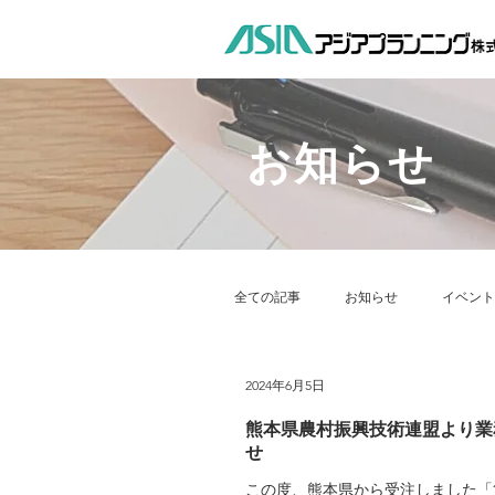
お知らせ
全ての記事
お知らせ
イベント
2024年6月5日
社会貢献
地域貢献活動
熊本県農村振興技術連盟より業
せ
この度、熊本県から受注しました「