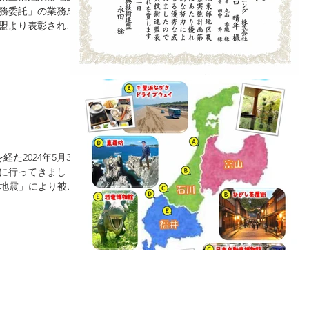
務委託」の業務成
盟より表彰されま
感謝申し上げま
上に奮励努力して
とも一層のお引き
願い申し上げま
管理技術者】丸山
経た2024年5月30
に行ってきまし
島地震」により被災
、「北陸応援旅」
りました。...