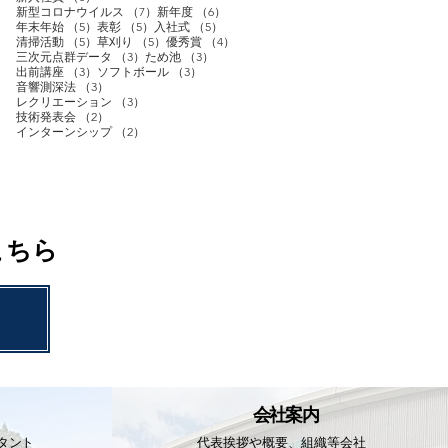
7件の記事
6件の記事
新型コロナウイルス
（7）
新年度
（6）
5件の記事
5件の記事
5件の記事
年末年始
（5）
表彰
（5）
入社式
（5）
5件の記事
5件の記事
4件の記事
清掃活動
（5）
草刈り
（5）
優秀賞
（4）
3件の記事
3件の記事
三次元点群データ
（3）
ため池
（3）
3件の記事
3件の記事
出前講座
（3）
ソフトボール
（3）
3件の記事
音響測深法
（3）
3件の記事
レクリエーション
（3）
2件の記事
技術発表会
（2）
2件の記事
インターンシップ
（2）
こちら
会社案内
タント
代表挨拶や概要、組織等
会社