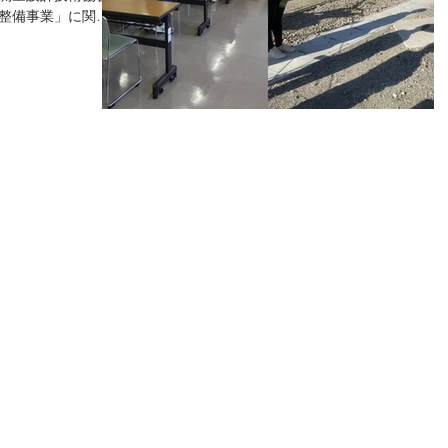
整備事業」に関す
 このイベント
年生24人を対象