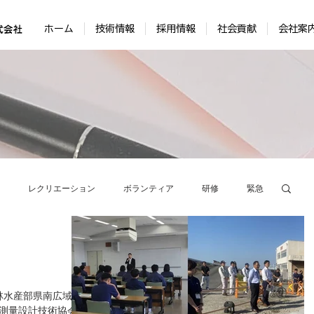
ホーム
技術情報
採用情報
社会貢献
会社案
レクリエーション
ボランティア
研修
緊急
学会・技術発表会
ICT技術
表彰
農林水産部県南広域
測量設計技術協会