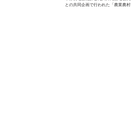
との共同企画で行われた「農業農村
る測量実習体験に参加しました。
は、県立球磨工業高校の建設工学科2
にしており、最新のICT技術を...