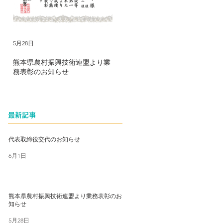
5月28日
2025年8月5日
20
熊本県農村振興技術連盟より業
水資源機構筑後川上流総合管理
農
務表彰のお知らせ
所より優秀技術者表彰のお知ら
秀
せ
最新記事
代表取締役交代のお知らせ
6月1日
熊本県農村振興技術連盟より業務表彰のお
知らせ
5月28日