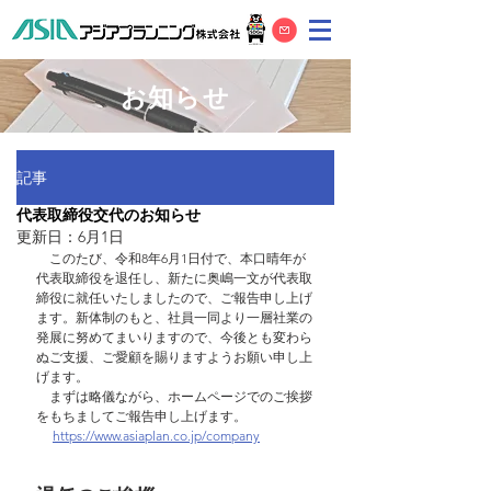
お知らせ
記事
代表取締役交代のお知らせ
更新日：
6月1日
　このたび、令和8年6月1日付で、本口晴年が
代表取締役を退任し、新たに奥嶋一文が代表取
締役に就任いたしましたので、ご報告申し上げ
ます。新体制のもと、社員一同より一層社業の
発展に努めてまいりますので、今後とも変わら
ぬご支援、ご愛顧を賜りますようお願い申し上
げます。
　まずは略儀ながら、ホームページでのご挨拶
をもちましてご報告申し上げます。
https://www.asiaplan.co.jp/company