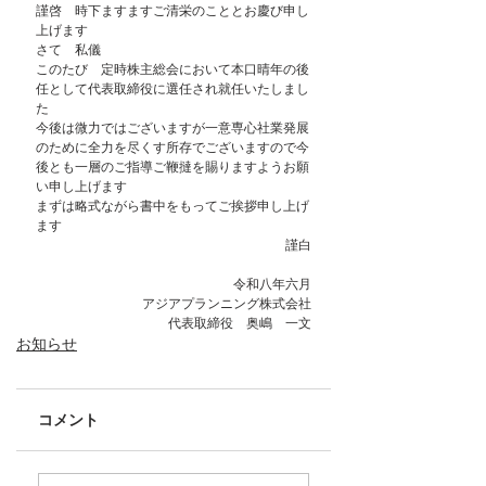
謹啓　時下ますますご清栄のこととお慶び申し
上げます
さて　私儀
このたび　定時株主総会において本口晴年の後
任として代表取締役に選任され就任いたしまし
た
今後は微力ではございますが一意専心社業発展
のために全力を尽くす所存でございますので今
後とも一層のご指導ご鞭撻を賜りますようお願
い申し上げます
まずは略式ながら書中をもってご挨拶申し上げ
ます
謹白
令和八年六月
アジアプランニング株式会社
代表取締役　奥嶋　一文
お知らせ
コメント