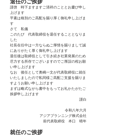
退任のご挨拶
謹啓　時下ますますご清祥のこととお慶び申し
上げます
平素は格別のご高配を賜り厚く御礼申し上げま
す
さて　私儀
このたび　代表取締役を退任することとなりま
した
社長在任中は一方ならぬご厚情を賜りまして誠
にありがたく厚く御礼申し上げます
退任後は取締役として引き続き社業発展のため
尽力する所存でございますのでご厚誼の程お願
い申し上げます
なお　後任として奥嶋一文が代表取締役に就任
いたしましたので私同様ご高配ご支援を賜りま
すようお願い申し上げます　
まずは略式ながら書中をもってお礼かたがたご
挨拶申し上げます
謹白
令和八年六月
アジアプランニング株式会社
前代表取締役　本口　晴年
就任のご挨拶