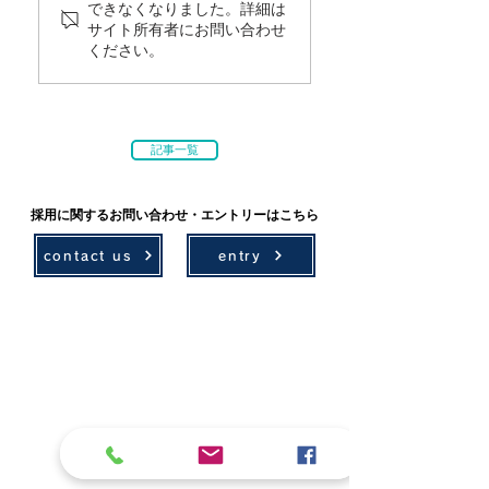
できなくなりました。詳細は
サイト所有者にお問い合わせ
ください。
記事一覧
採用に関するお問い合わせ・エントリーはこちら
contact us
entry
技術情報
採用情報
環境計画
募集要項
農村計画
先輩社員の声
設計
社会貢献
測量・ICT
学会・技術発表
アセットマネジメント
地域貢献活動