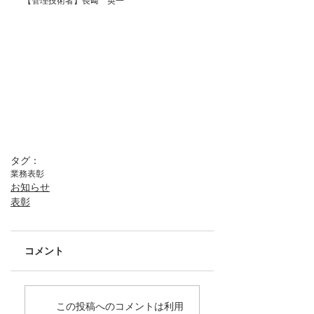
【管理技術者】長﨑　英一
タグ：
業務表彰
お知らせ
表彰
コメント
この投稿へのコメントは利用