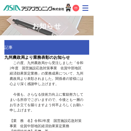
お知らせ
記事
九州農政局より業務表彰のお知らせ
　この度、九州農政局から受注しました「令和
2年度　国営施設応急対策事業　佐賀中部地区
経済効果算定業務」の業務成果について、九州
農政局より表彰されました。関係者の皆様には
心より深く感謝申し上げます。
　今後も、さらなる技術力向上に奮励努力して
まいる所存でございますので、今後とも一層の
お引き立てを賜りますよう何卒よろしくお願い
申し上げます。
【業　務　名】令和2年度　国営施設応急対策
事業　佐賀中部地区経済効果算定業務