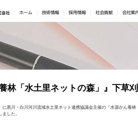
ホーム
技術情報
採用情報
社会貢献
会社案
養林「水土里ネットの森」』下草
金）に黒川・白川河川流域水土里ネット連携協議会主催の『水源かん養林
しました。