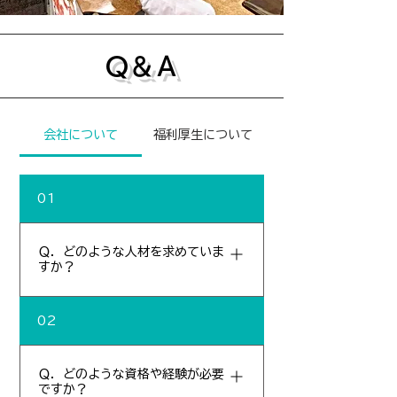
Ｑ＆Ａ
会社について
福利厚生について
01
Ｑ．どのような人材を求めていま
すか？
難しそうな仕事だと考えずに、私たち「ア
02
ジアプランニング」で「熊本になくてはな
らない企業」の一員として働きたい方、元
Ｑ．どのような資格や経験が必要
気でやる気のある方を社員一同お待ちして
ですか？