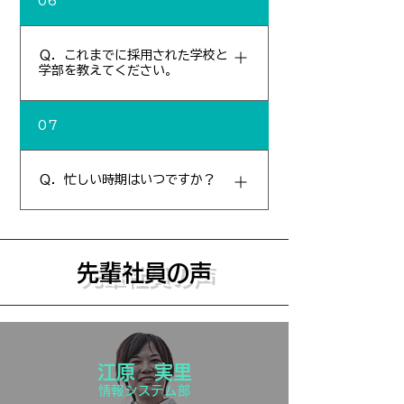
06
ニア技術者まで幅広い年齢層の社員がいる
職場です。仕事に行き詰まっても、先輩社
Ｑ．これまでに採用された学校と
員が優しくアドバイスしてくれ、誰もが働
学部を教えてください。
きやすく、活躍できる雰囲気があります。
また、社員一人一人の意見を取り入れ、よ
＜大学院＞ 九州大学、佐賀大学、鹿児島大
り良い職場にするために、職場環境や福利
07
学、北海道大学、宇都宮大学 ＜大学＞ 熊
厚生面の改善などに取り組んでいます。
本大学、九州大学、佐賀大学、宮崎大学、
Ｑ．忙しい時期はいつですか？
鹿児島大学、琉球大学、名桜大学 東海大
学、崇城大学、熊本学園大学、尚絅大学、
福岡大学、九州産業大学、西日本工業大学
取引先が主に官公庁（国、県、市町村な
法政大学、東京電機大学、岡山理科大学 ＜
ど）であることから、年度末の3月が工期
先輩社員の声
短大・高専・専門学校＞ 九州測量専門学
となるため、1月から3月が繁忙期になりま
校、熊本工業専門学校、熊本デザイン専門
す。
学校 八代工業高等専門学校 熊本電子ビジ
ネス専門学校、専修学校 熊本ＹＭＣＡ学院
主な学部・学科は、農学部、工学部、理学
江原 実里
部、海洋学部、教育学部、法学部、文学
情報システム部
部、商学部などです。