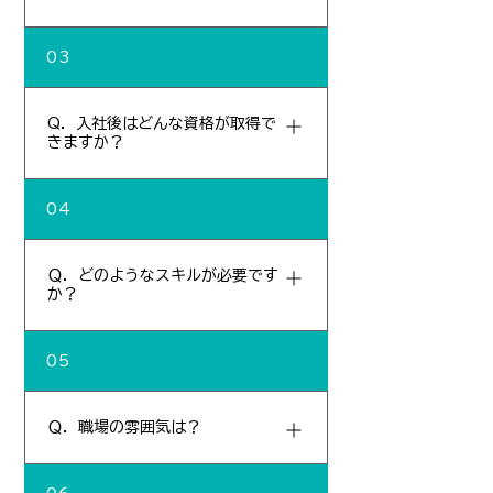
おります。
私たちは、会社を支えるくれる社員一人ひ
03
とりの「ちから」を引き出す環境づくりが
重要だと考えております。入社後は、安心
Q．入社後はどんな資格が取得で
して社会生活がおくれるよう、スキルアッ
きますか？
プのための「研修制度」や、資格取得のた
めの金銭的なサポートも充実していますの
入社後に取得できる資格は努力次第で多岐
で、無資格や未経験でも問題ありません。
04
に亘ります。 一例としては、技術士、測量
士、RCCM、補償業務管理士、農業土木技
Ｑ．どのようなスキルが必要です
術管理士、1級土木施工管理士などがあり
か？
ます。
業務の大半がパソコンを使用したデスクワ
05
ークが中心となるため、エクセルやワード
などの基本知識があれば良いです。
Ｑ．職場の雰囲気は？
男性が7割、女性が3割の比率で新卒からシ