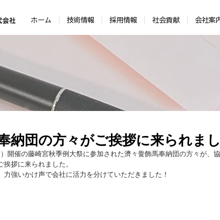
ホーム
技術情報
採用情報
社会貢献
会社案
奉納団の方々がご挨拶に来られま
日（日）開催の藤崎宮秋季例大祭に参加された濟々黌飾馬奉納団の方々が、
にご挨拶に来られました。
、力強いかけ声で会社に活力を分けていただきました！