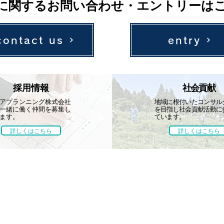
に関するお問い合わせ・エントリーは
contact us
entry
採用情報
社会貢献
アプランニング株式会社
地域に根付いたコンサル
一緒に働く仲間を募集し
を目指し社会貢献活動に
ます。
ています。
詳しくはこちら
詳しくはこちら
採用情報
社会貢献
会社案内
募集要項
学会・技術発表
代表挨拶
先輩社員の声
地域貢献活動
概要・組織
レクリエーション
取引先・加入
ボランティア活動
受賞歴
保有資格