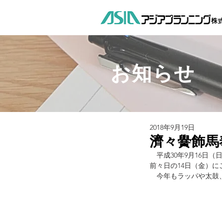
お知らせ
2018年9月19日
濟々黌飾馬
　平成30年9月16
前々日の14日（金）
　今年もラッパや太鼓