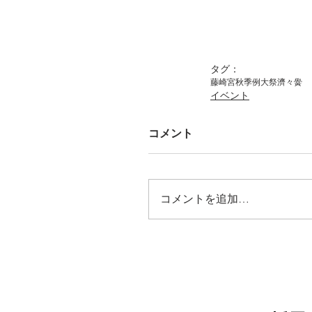
タグ：
藤崎宮秋季例大祭
濟々黌
イベント
コメント
コメントを追加…