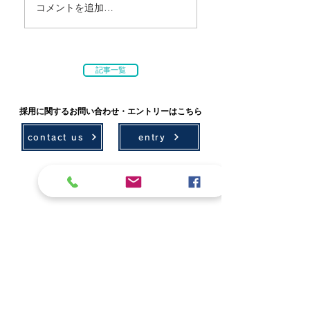
コメントを追加…
記事一覧
採用に関するお問い合わせ・エントリーはこちら
contact us
entry
技術情報
採用情報
環境計画
募集要項
農村計画
先輩社員の声
設計
社会貢献
測量・ICT
学会・技術発表
アセットマネジメント
地域貢献活動
補償
レクリエーション
会社案内
ボランティア活動