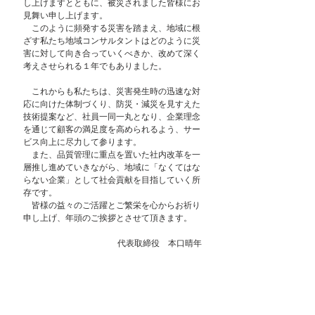
し上げますとともに、被災されました皆様にお
見舞い申し上げます。
　このように頻発する災害を踏まえ、地域に根
ざす私たち地域コンサルタントはどのように災
害に対して向き合っていくべきか、改めて深く
考えさせられる１年でもありました。
　これからも私たちは、災害発生時の迅速な対
応に向けた体制づくり、防災・減災を見すえた
技術提案など、社員一同一丸となり、企業理念
を通じて顧客の満足度を高められるよう、サー
ビス向上に尽力して参ります。
　また、品質管理に重点を置いた社内改革を一
層推し進めていきながら、地域に「なくてはな
らない企業」として社会貢献を目指していく所
存です。
　皆様の益々のご活躍とご繁栄を心からお祈り
申し上げ、年頭のご挨拶とさせて頂きます。
代表取締役　本口晴年