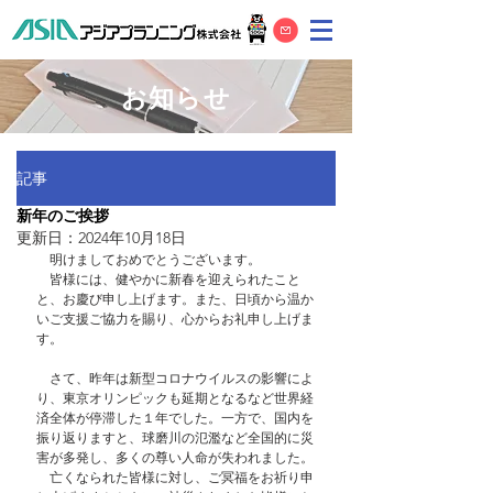
お知らせ
記事
新年のご挨拶
更新日：
2024年10月18日
　明けましておめでとうございます。
　皆様には、健やかに新春を迎えられたこと
と、お慶び申し上げます。また、日頃から温か
いご支援ご協力を賜り、心からお礼申し上げま
す。
　さて、昨年は新型コロナウイルスの影響によ
り、東京オリンピックも延期となるなど世界経
済全体が停滞した１年でした。一方で、国内を
振り返りますと、球磨川の氾濫など全国的に災
害が多発し、多くの尊い人命が失われました。
　亡くなられた皆様に対し、ご冥福をお祈り申