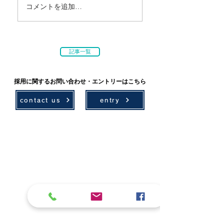
コメントを追加…
記事一覧
採用に関するお問い合わせ・エントリーはこちら
contact us
entry
技術情報
採用情報
環境計画
募集要項
農村計画
先輩社員の声
設計
社会貢献
測量・ICT
学会・技術発表
アセットマネジメント
地域貢献活動
補償
レクリエーション
会社案内
ボランティア活動