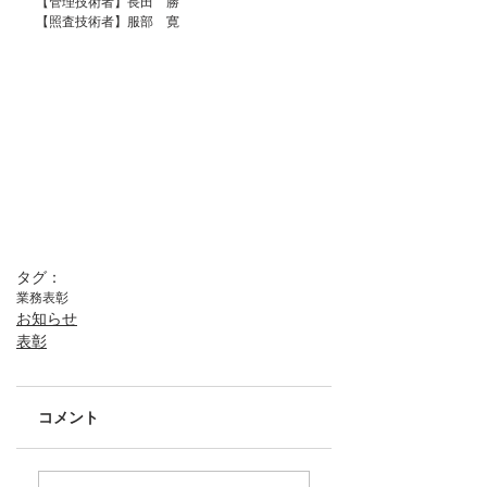
【管理技術者】長田　勝
【照査技術者】服部　寛
タグ：
業務表彰
お知らせ
表彰
コメント