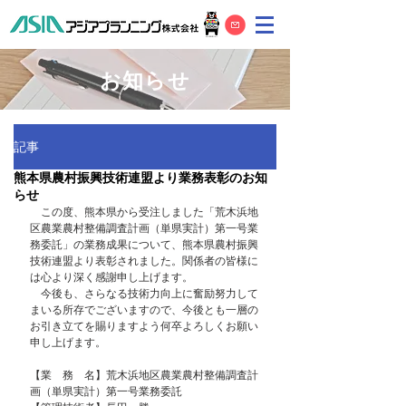
お知らせ
記事
熊本県農村振興技術連盟より業務表彰のお知
らせ
　この度、熊本県から受注しました「荒木浜地
区農業農村整備調査計画（単県実計）第一号業
務委託」の業務成果について、熊本県農村振興
技術連盟より表彰されました。関係者の皆様に
は心より深く感謝申し上げます。
　今後も、さらなる技術力向上に奮励努力して
まいる所存でございますので、今後とも一層の
お引き立てを賜りますよう何卒よろしくお願い
申し上げます。
【業　務　名】荒木浜地区農業農村整備調査計
画（単県実計）第一号業務委託