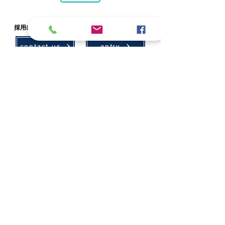
採用に関するお問い合わせ・エントリーはこちら
contact us
entry
技術情報
採用情報
環境計画
募集要項
農村計画
先輩社員の声
設計
社会貢献
測量・ICT
学会・技術発表
アセットマネジメント
地域貢献活動
補償
レクリエーション
会社案内
ボランティア活動
代表挨拶
お問い合わせ
概要・組織
お知らせ
取引先・加入団体・協賛
受賞歴