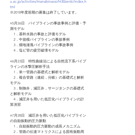
u.ac.jp/activities/manabinaosi/H30zenki/index.h
tml
※2018年度前期の募集は終了しています。
○5月26日　パイプラインの事故事例と評価・予
測モデル
　1．基幹水路の事故と評価モデル
　2．中規模パイプラインの事故事例
　3．畑地潅漑パイプラインの事故事例
　4．塩ビ管の疲労破壊モデル
○6月23日　特性曲線法による自然流下系パイプ
ラインの水撃圧解析手法
　1．単一管路の基礎式と解析モデル
　2．複合管路（連続，分岐）の基礎式と解析
モデル
　3．制御弁，減圧弁，サージタンクの基礎式
と解析モデル
　4．減圧弁を用いた低圧化パイプラインの計
算演習
○7月28日　減圧弁を用いた低圧化パイプライン
の自励振動的圧力脈動
　1．自励振動的圧力脈動の成長メカニズム
　2．管路の伝達マトリクスによる固有振動周