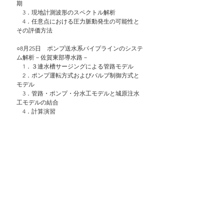
期
　3．現地計測波形のスペクトル解析
　4．任意点における圧力脈動発生の可能性と
その評価方法
○8月25日　ポンプ送水系パイプラインのシステ
ム解析－佐賀東部導水路－
　1．３連水槽サージングによる管路モデル
　2．ポンプ運転方式およびバルブ制御方式と
モデル
　3．管路・ポンプ・分水工モデルと城原注水
工モデルの結合
　4．計算演習