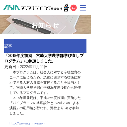
お知らせ
記事
「2018年度前期 宮崎大学農学部学び直しプ
ログラム」に参加しました。
更新日：
2022年11月11日
　本プログラムは、社会人に対する卒後教育の
ニーズに応えるため、急速に進歩する技術に対
応できる人材の育成を支援することを目的とし
て、宮崎大学農学部が平成26年度後期から開催
しているプログラムです。
　2018年度前期は、平成26年度後期に実施した
「パイプラインの水理設計とExcel VBAによる
演習」の応用編が行われ、弊社より5名が参加
しました。
http://www.agr.miyazaki-