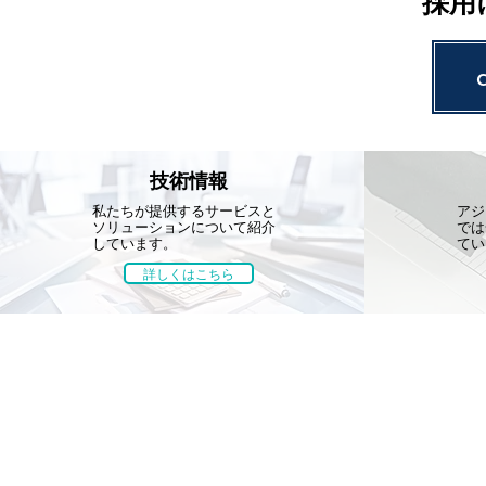
採用
技術情報
私たちが提供するサービスと
アジ
ソリューションについて紹介
では
しています。
てい
詳しくはこちら
技術情報
環境計画
農村計画
設計
測量・ICT
アセットマネジメント