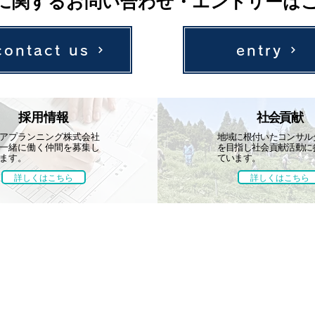
に関するお問い合わせ・エントリーは
contact us
entry
採用情報
社会貢献
アプランニング株式会社
地域に根付いたコンサル
一緒に働く仲間を募集し
を目指し社会貢献活動に
ます。
ています。
詳しくはこちら
詳しくはこちら
採用情報
社会貢献
会社案内
募集要項
学会・技術発表
代表挨拶
先輩社員の声
地域貢献活動
概要・組織
レクリエーション
取引先・加入
ボランティア活動
受賞歴
保有資格