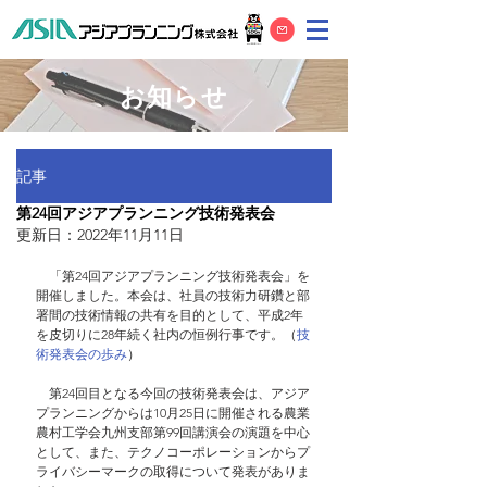
お知らせ
記事
第24回アジアプランニング技術発表会
更新日：
2022年11月11日
　「第24回アジアプランニング技術発表会」を
開催しました。本会は、社員の技術力研鑽と部
署間の技術情報の共有を目的として、平成2年
を皮切りに28年続く社内の恒例行事です。（
技
術発表会の歩み
）
　第24回目となる今回の技術発表会は、アジア
プランニングからは10月25日に開催される農業
農村工学会九州支部第99回講演会の演題を中心
として、また、テクノコーポレーションからプ
ライバシーマークの取得について発表がありま