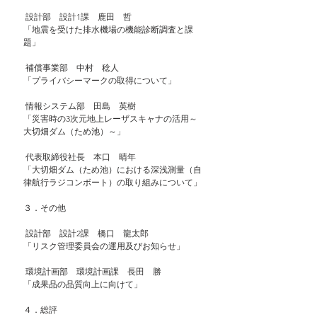
 設計部　設計1課　鹿田　哲
「地震を受けた排水機場の機能診断調査と課
題」
 補償事業部　中村　稔人
「プライバシーマークの取得について」
 情報システム部　田島　英樹
「災害時の3次元地上レーザスキャナの活用～
大切畑ダム（ため池）～」
 代表取締役社長　本口　晴年
「大切畑ダム（ため池）における深浅測量（自
律航行ラジコンボート）の取り組みについて」
３．その他
 設計部　設計2課　橋口　龍太郎
「リスク管理委員会の運用及びお知らせ」
 環境計画部　環境計画課　長田　勝
「成果品の品質向上に向けて」
４．総評