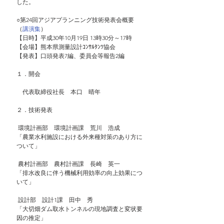
した。
○第24回アジアプランニング技術発表会概要
（
講演集
）
【日時】平成30年10月19日 13時30分～17時
【会場】熊本県測量設計ｺﾝｻﾙﾀﾝﾂ協会
【発表】口頭発表7編、委員会等報告2編
１．開会
　代表取締役社長　本口　晴年  
２．技術発表
 環境計画部　環境計画課　荒川　浩成
「農業水利施設における外来種対策のあり方に
ついて」 
 農村計画部　農村計画課　長崎　英一
「排水改良に伴う機械利用効率の向上効果につ
いて」
 設計部　設計1課　田中　秀
「大切畑ダム取水トンネルの現地調査と変状要
因の推定」