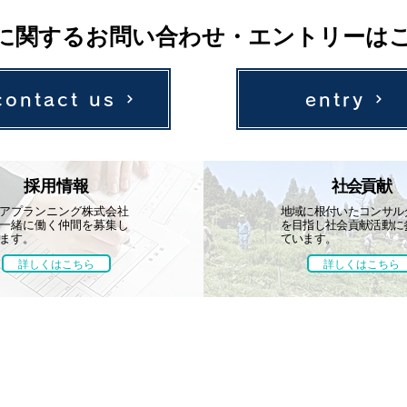
に関するお問い合わせ・エントリーは
contact us
entry
採用情報
社会貢献
アプランニング株式会社
地域に根付いたコンサル
一緒に働く仲間を募集し
を目指し社会貢献活動に
ます。
ています。
詳しくはこちら
詳しくはこちら
採用情報
社会貢献
会社案内
募集要項
学会・技術発表
代表挨拶
先輩社員の声
地域貢献活動
概要・組織
レクリエーション
取引先・加入
ボランティア活動
受賞歴