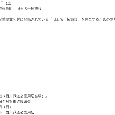
6日（土）
市横島町「旧玉名干拓施設」
定重要文化財に登録されている「旧玉名干拓施設」を保全するための除
戦（西川緑道公園周辺会場）』
保全対策推進協議会
3日（日）
市　西川緑道公園周辺