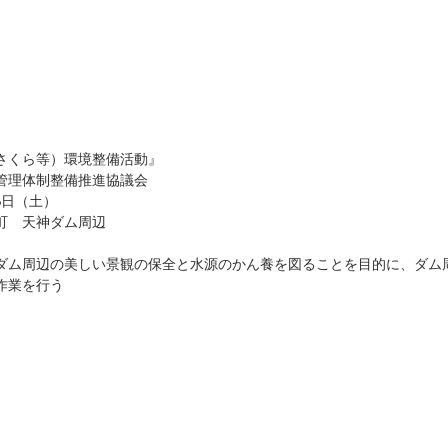
さくら等）環境整備活動』
管理体制整備推進協議会
6日（土）
町　天神ダム周辺
ダム周辺の美しい景観の保全と水源のかん養を図ることを目的に、ダム
作業を行う