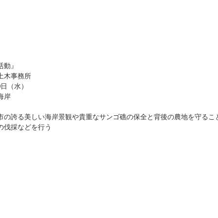
活動』
土木事務所
0日（水）
海岸
市の誇る美しい海岸景観や貴重なサンゴ礁の保全と背後の農地を守るこ
の伐採などを行う