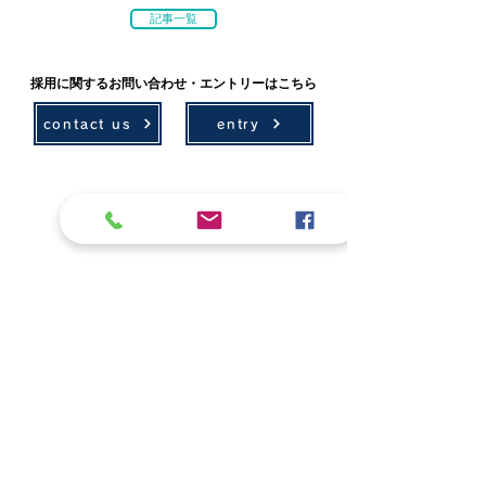
記事一覧
採用に関するお問い合わせ・エントリーはこちら
contact us
entry
技術情報
採用情報
環境計画
募集要項
農村計画
先輩社員の声
設計
社会貢献
測量・ICT
学会・技術発表
アセットマネジメント
地域貢献活動
補償
レクリエーション
会社案内
ボランティア活動
代表挨拶
お問い合わせ
概要・組織
お知らせ
取引先・加入団体・協賛