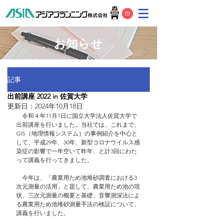
お知らせ
記事
出前講座 2022 in 佐賀大学
更新日：
2024年10月18日
　令和４年11月1日に国立大学法人佐賀大学で
出前講座を行いました。当社では、これまで、
GIS（地理情報システム）の事例紹介を中心と
して、平成29年、30年、新型コロナウイルス感
染症の影響で一年空いて昨年、と計3回にわた
って講義を行ってきました。
　今年は、「農業用ため池堆砂調査における3
次元測量の活用」と題して、農業用ため池の現
状、三次元測量の概要と基礎、音響測深法によ
る農業用ため池堆砂測量手法の検証について、
講義を行いました。