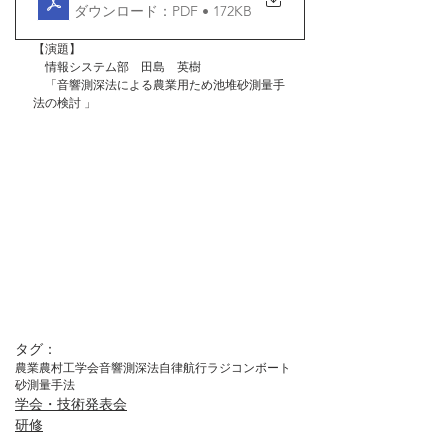
ダウンロード：PDF • 172KB
【演題】
　情報システム部　田島　英樹
　「音響測深法による農業用ため池堆砂測量手
法の検討 」
タグ：
農業農村工学会
音響測深法
自律航行ラジコンボート
砂測量手法
学会・技術発表会
研修