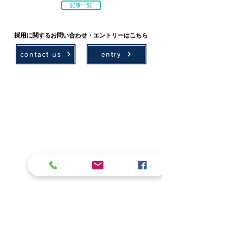
記事一覧
採用に関するお問い合わせ・エントリーはこちら
contact us
entry
技術情報
採用情報
環境計画
募集要項
農村計画
先輩社員の声
設計
社会貢献
測量・ICT
学会・技術発表
アセットマネジメント
地域貢献活動
補償
レクリエーション
会社案内
ボランティア活動
代表挨拶
お問い合わせ
概要・組織
お知らせ
取引先・加入団体・協賛
受賞歴