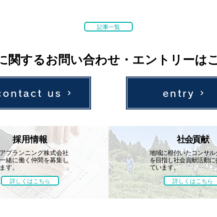
記事一覧
に関するお問い合わせ・エントリーは
contact us
entry
採用情報
社会貢献
アプランニング株式会社
地域に根付いたコンサル
一緒に働く仲間を募集し
を目指し社会貢献活動に
ます。
ています。
詳しくはこちら
詳しくはこちら
採用情報
社会貢献
会社案内