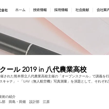
ホーム
技術情報
採用情報
社会貢献
会社案
ール 2019 in 八代農業高校
に開催された熊本県立八代農業高校主催の「オープンスクール」で講義を
ザスキャナ」・「UAV（無人航空機）写真測量」を演題として、それぞ
技術の紹介
ム部　田島・田畑　設計部　江原