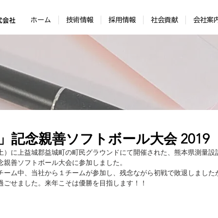
ホーム
技術情報
採用情報
社会貢献
会社案
」記念親善ソフトボール大会 2019
日（土）に上益城郡益城町の町民グラウンドにて開催された、熊本県測量設
念親善ソフトボール大会に参加しました。
チーム中、当社から１チームが参加し、残念ながら初戦で敗退しました
過ごせました。来年こそは優勝を目指します！！