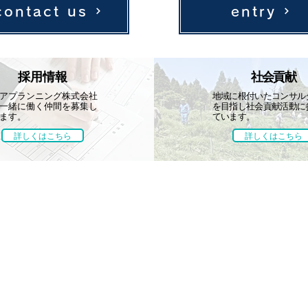
contact us
entry
採用情報
社会貢献
アプランニング株式会社
地域に根付いたコンサル
一緒に働く仲間を募集し
を目指し社会貢献活動に
ます。
ています。
詳しくはこちら
詳しくはこちら
採用情報
社会貢献
会社案内
募集要項
学会・技術発表
代表挨拶
先輩社員の声
地域貢献活動
概要・組織
レクリエーション
取引先・加入
ボランティア活動
受賞歴
保有資格
アクセスマ
SDGsへの
くるみん・