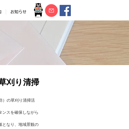
内
お知らせ
草刈り清掃
堤防）の草刈り清掃活
タンスを確保しながら
催となり、地域景観の