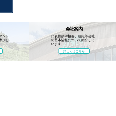
会社案内
タント
代表挨拶や概要、組織等
会社
参加し
の基本情報について
紹介して
います。
詳しくはこちら
お知らせ
お問い合わせ
団体・協賛
ップ
取り組み
えるぼし認定への取り組み